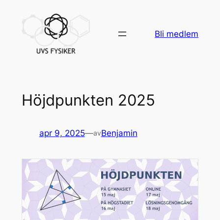
Bli medlem
Höjdpunkten 2025
apr 9, 2025
—
Benjamin
av