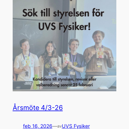
Årsmöte 4/3-26
feb 16, 2026
—
UVS Fysiker
av