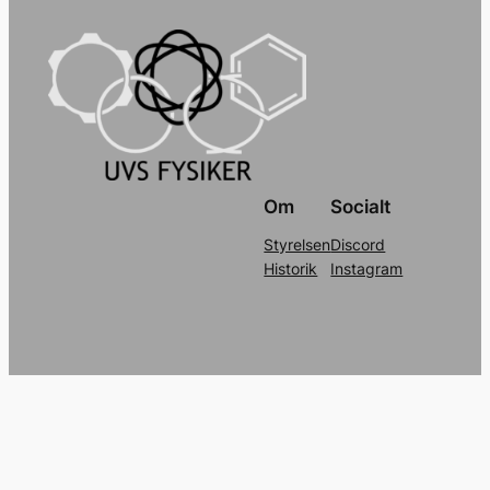
Om
Socialt
Styrelsen
Discord
Historik
Instagram